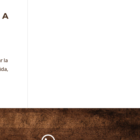
 A
r la
ida,