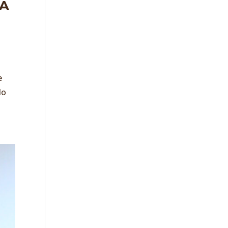
 A
e
do